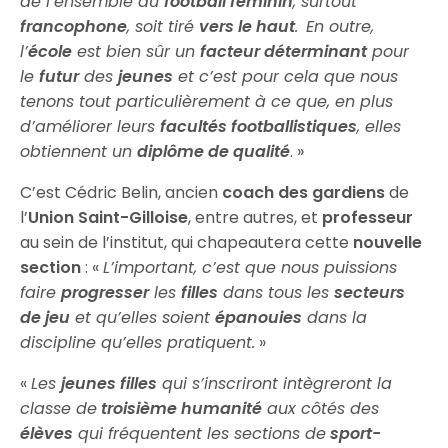
de l’ensemble du
football féminin
, surtout
francophone
, soit tiré
vers le haut
.
En outre,
l’
école
est bien sûr un
facteur déterminant
pour
le
futur
des
jeunes
et c’est pour cela que nous
tenons tout particulièrement à ce que, en plus
d’améliorer leurs
facultés footballistiques
, elles
obtiennent un
diplôme de qualité
. »
C’est Cédric Belin, ancien
coach
des gardiens
de
l’
Union Saint-Gilloise
, entre autres, et
professeur
au sein de l’institut, qui chapeautera cette
nouvelle
section
: «
L’important, c’est que nous puissions
faire
progresser
les
filles
dans tous les
secteurs
de jeu
et qu’elles soient
épanouies
dans la
discipline qu’elles pratiquent.
»
«
Les
jeunes filles
qui s’inscriront intègreront la
classe de
troisième humanité
aux côtés des
élèves
qui fréquentent les sections de
sport-