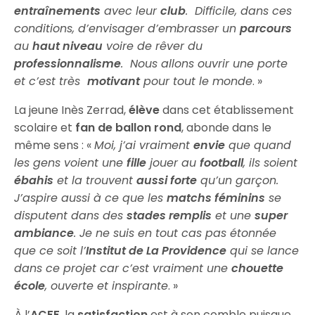
entraînements
avec leur
club
. Difficile, dans ces
conditions, d’envisager d’embrasser un
parcours
au
haut niveau
voire de rêver du
professionnalisme
. Nous allons ouvrir une porte
et c’est très
motivant
pour tout le monde
. »
La jeune Inès Zerrad,
élève
dans cet établissement
scolaire et
fan de ballon rond
, abonde dans le
même sens : «
Moi, j’ai vraiment
envie
que quand
les gens voient une
fille
jouer au
football
, ils soient
ébahis
et la trouvent
aussi forte
qu’un garçon.
J’aspire aussi à ce que les
matchs féminins
se
disputent dans des
stades remplis
et une
super
ambiance
. Je ne suis en tout cas pas étonnée
que ce soit l’
Institut de La Providence
qui se lance
dans ce projet car c’est vraiment une
chouette
école
, ouverte et inspirante
. »
À l’
ACFF
, la
satisfaction
est à son comble puisque