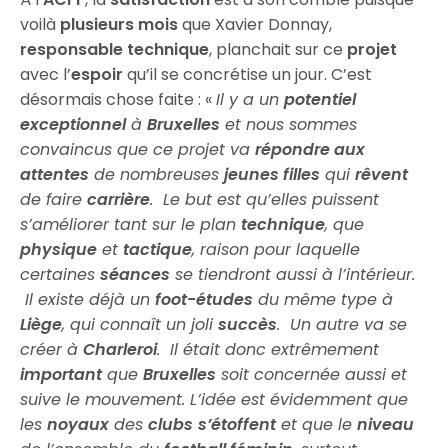
voilà
plusieurs mois
que Xavier Donnay,
responsable technique
, planchait sur ce
projet
avec l’
espoir
qu’il se concrétise un jour. C’est
désormais chose faite : «
Il y a un
potentiel
exceptionnel
à
Bruxelles
et nous sommes
convaincus que ce projet va
répondre aux
attentes
de nombreuses
jeunes filles
qui
rêvent
de faire
carrière
. Le but est qu’elles puissent
s’améliorer tant sur le plan
technique
, que
physique
et
tactique
, raison pour laquelle
certaines
séances
se tiendront aussi à l’intérieur.
Il existe déjà un
foot-études
du même type à
Liège
, qui connaît un joli
succès
. Un autre va se
créer à
Charleroi
. Il était donc extrêmement
important
que
Bruxelles
soit concernée aussi et
suive le mouvement. L’idée est évidemment que
les
noyaux
des
clubs
s’étoffent
et que le
niveau