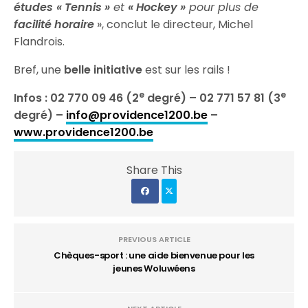
études
« Tennis »
et
« Hockey »
pour plus de
facilité horaire
», conclut le directeur, Michel
Flandrois.
Bref, une
belle initiative
est sur les rails !
e
e
Infos : 02 770 09 46 (2
degré) – 02 771 57 81 (3
degré) –
info@providence1200.be
–
www.providence1200.be
Share This
PREVIOUS ARTICLE
Chèques-sport : une aide bienvenue pour les
jeunes Woluwéens