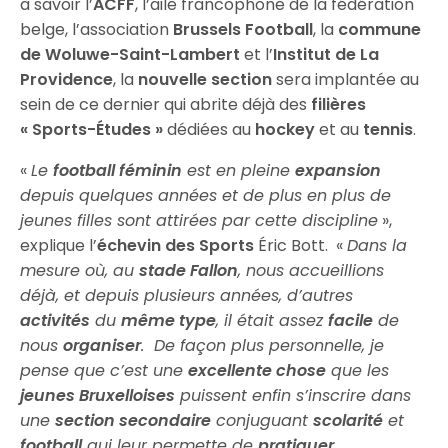
à savoir l’
ACFF
, l’aile francophone de la fédération
belge, l’association
Brussels Football
, la
commune
de Woluwe-Saint-Lambert
et l’
Institut de La
Providence
, la
nouvelle section
sera implantée au
sein de ce dernier qui abrite déjà des
filières
« Sports-Études »
dédiées au
hockey
et au
tennis
.
«
Le
football féminin
est en pleine
expansion
depuis quelques années et de plus en plus de
jeunes filles sont attirées par cette discipline
»,
explique l’
échevin des Sports
Éric Bott. «
Dans la
mesure où, au
stade Fallon
, nous accueillions
déjà, et depuis plusieurs années, d’autres
activités
du
même type
, il était assez
facile
de
nous
organiser
. De façon plus personnelle, je
pense que c’est une
excellente chose
que les
jeunes Bruxelloises
puissent enfin s’inscrire dans
une
section secondaire
conjuguant
scolarité
et
football
qui leur permette de
pratiquer