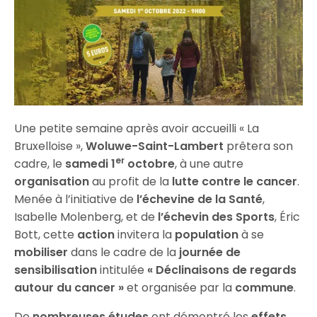
Une petite semaine après avoir accueilli « La
Bruxelloise »,
Woluwe-Saint-Lambert
prêtera son
er
cadre, le
samedi 1
octobre
, à une autre
organisation
au profit de la
lutte contre le cancer
.
Menée à l’initiative de
l’échevine de la Santé
,
Isabelle Molenberg, et de
l’échevin des Sports
, Éric
Bott, cette
action
invitera la
population
à se
mobiliser
dans le cadre de la
journée de
sensibilisation
intitulée
« Déclinaisons de regards
autour du cancer »
et organisée par la
commune
.
De
nombreuses études
ont démontré les
effets