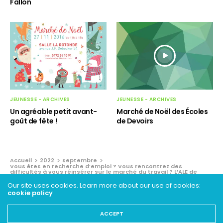
Fallon
JEUNESSE - ARCHIVES
JEUNESSE - ARCHIVES
Un agréable petit avant-
Marché de Noël des Écoles
goût de fête !
de Devoirs
Accueil
2022
septembre
Vous êtes en recherche d’emploi ? Vous rencontrez des
difficultés à vous réinsérer sur le marché du travail ? L’ALE de
Woluwe-Saint-Lambert est à vos côtés !
Our site uses cookies. Learn more about our use of cookies:
cookie policy
VIE ASSOCIATIVE - ARCHIVES
ACCEPT
Vous êtes en recherche