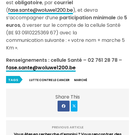
est
obligatoire
, par
courriel
(
fase.sante@woluwe1200.be
), et devra
s’accompagner d’une
participation minimale
de
5
euros
, à verser sur le compte de la cellule Santé
(BE 93 0910225369 67) avec la
communication suivante : « votre nom + marche 5
Km ».
Renseignements : cellule Santé – 02 761 28 78 –
fase.sante@woluwe1200.be
TAGS
LUTTE CONTRE LE CANCER
MARCHÉ
Share This
PREVIOUS ARTICLE
Vous êtes en recherche d’emploi ? Vous rencontrez des