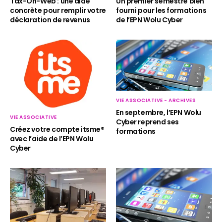
Un premier semestre bien
Tax-On-Web : une aide
fourni pour les formations
concrète pour remplir votre
de l’EPN Wolu Cyber
déclaration de revenus
VIE ASSOCIATIVE - ARCHIVES
En septembre, l’EPN Wolu
VIE ASSOCIATIVE
Cyber reprend ses
Créez votre compte itsme®
formations
avec l’aide de l’EPN Wolu
Cyber