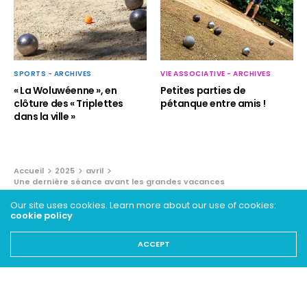
SPORTS - ARCHIVES
VIE ASSOCIATIVE - ARCHIVES
« La Woluwéenne », en
Petites parties de
clôture des « Triplettes
pétanque entre amis !
dans la ville »
Accueil
2025
avril
Une dernière séance avant les grandes vacances
Our site uses cookies. Learn more about our use of cookies:
JEUNESSE - ARCHIVES
cookie policy
Une dernière séance avant les
ACCEPT
grandes vacances
14 AVRIL 2025