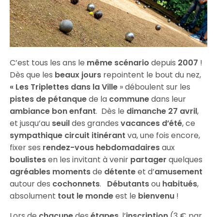
C’est tous les ans le
même scénario
depuis
2007
!
Dès que les
beaux jours
repointent le bout du nez,
« Les Triplettes dans la Ville
» déboulent sur les
pistes de pétanque
de la
commune
dans leur
ambiance bon enfant
. Dès le
dimanche 27 avril
,
et jusqu’au
seuil
des grandes
vacances d’été
, ce
sympathique
circuit
itinérant
va, une fois encore,
fixer ses
rendez-vous hebdomadaires
aux
boulistes
en les invitant à venir
partager
quelques
agréables moments
de
détente
et d’
amusement
autour des
cochonnets
.
Débutants
ou
habitués
,
absolument
tout le monde
est le
bienvenu
!
Lors de
chacune
des
étapes
, l’
inscription
(3 € par