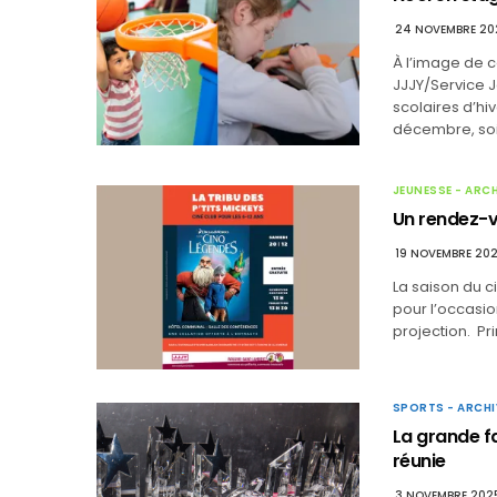
24 NOVEMBRE 20
À l’image de 
JJJY/Service 
scolaires d’hi
décembre, soit
JEUNESSE - ARC
Un rendez-vo
19 NOVEMBRE 20
La saison du c
pour l’occasio
projection. Pri
SPORTS - ARCHI
La grande f
réunie
3 NOVEMBRE 202