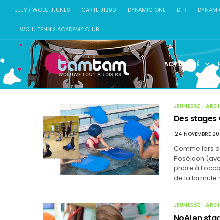
JJJY / WOLU JEUNES
CARTE J1200
DYNAMIC ONE
DFR
DYNAMI
WOLU TENNIS ACADEMY CLUB
ACTUALITÉ
JEUNESSE - ARC
Des stages «
24 NOVEMBRE 20
Comme lors de
Poséidon (aven
phare à l’occa
de la formule «
JEUNESSE - ARC
Noël en sta