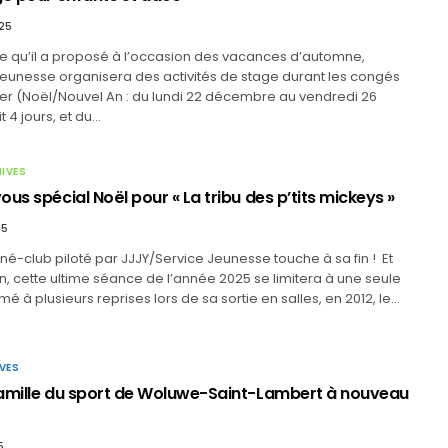
25
ce qu’il a proposé à l’occasion des vacances d’automne,
Jeunesse organisera des activités de stage durant les congés
ver (Noël/Nouvel An : du lundi 22 décembre au vendredi 26
 4 jours, et du…
HIVES
us spécial Noël pour « La tribu des p’tits mickeys »
25
iné-club piloté par JJJY/Service Jeunesse touche à sa fin ! Et
n, cette ultime séance de l’année 2025 se limitera à une seule
mé à plusieurs reprises lors de sa sortie en salles, en 2012, le…
VES
amille du sport de Woluwe-Saint-Lambert à nouveau
5