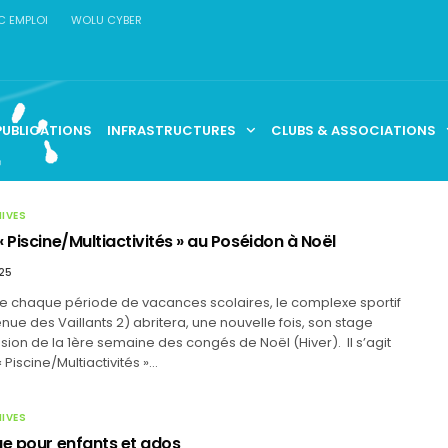
C EMPLOI
WOLU CYBER
PUBLICATIONS
INFRASTRUCTURES
CLUBS & ASSOCIATIONS
HIVES
 Piscine/Multiactivités » au Poséidon à Noël
25
 chaque période de vacances scolaires, le complexe sportif
ue des Vaillants 2) abritera, une nouvelle fois, son stage
sion de la 1ère semaine des congés de Noël (Hiver). Il s’agit
 Piscine/Multiactivités »…
HIVES
ge pour enfants et ados