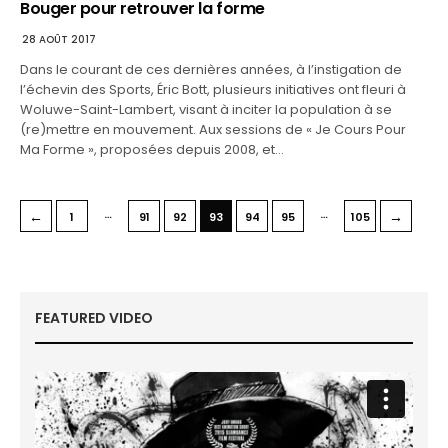
Bouger pour retrouver la forme
28 AOÛT 2017
Dans le courant de ces dernières années, à l’instigation de
l’échevin des Sports, Éric Bott, plusieurs initiatives ont fleuri à
Woluwe-Saint-Lambert, visant à inciter la population à se
(re)mettre en mouvement. Aux sessions de « Je Cours Pour
Ma Forme », proposées depuis 2008, et…
…
…
←
→
1
91
92
93
94
95
105
FEATURED VIDEO