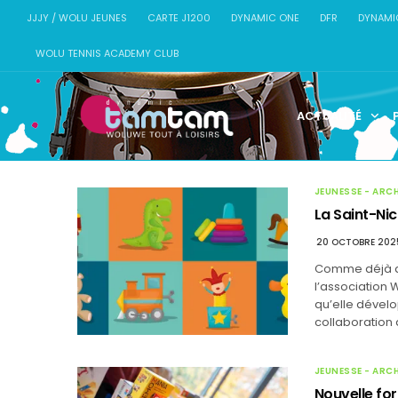
JJJY / WOLU JEUNES
CARTE J1200
DYNAMIC ONE
DFR
DYNAMI
WOLU TENNIS ACADEMY CLUB
ACTUALITÉ
JEUNESSE - ARC
La Saint-Ni
20 OCTOBRE 202
Comme déjà an
l’association 
qu’elle dévelo
collaboration
JEUNESSE - ARC
Nouvelle for