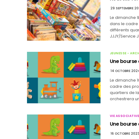
29 SEPTEMBRE 2
Le dimanche 9 
dans le cadre
différents qua
JJJY/Service J
JEUNESSE - ARC
Une bourse 
14 OCTOBRE 202
Le dimanche 10
cadre des proj
quartiers de 
orchestrera un
VIE ASSOCIATIVE
Une bourse a
16 OCTOBRE 202