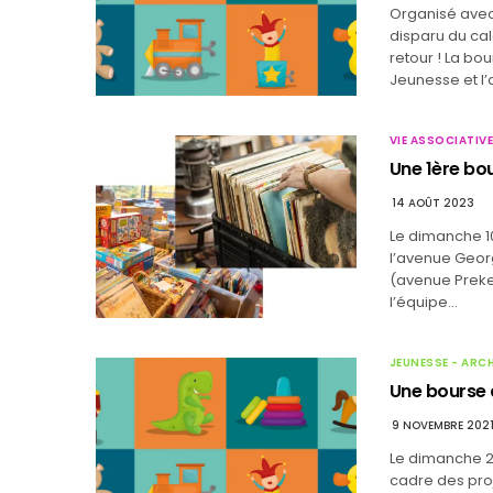
Organisé avec
disparu du cal
retour ! La bo
Jeunesse et l’
VIE ASSOCIATIVE
Une 1ère bou
14 AOÛT 2023
Le dimanche 10
l’avenue Georg
(avenue Prekel
l’équipe…
JEUNESSE - ARC
Une bourse a
9 NOVEMBRE 202
Le dimanche 21
cadre des proj