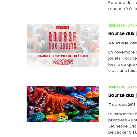
Rotonde du sta
rencontré à l’
JEUNESSE - ARC
Bourse aux j
3 NOVEMBRE 201
En novembre de
jouets », orch
lors, à ce que
c’est, une fois
JEUNESSE - ARC
Bourse aux j
7 OCTOBRE 2015
Le dimanche 8
première « Bour
Jeunesse, Éric 
Debecker 54)