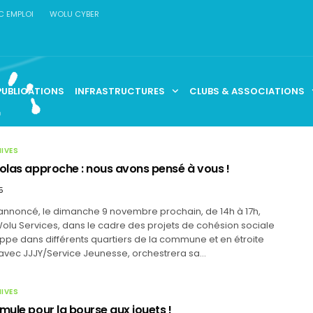
C EMPLOI
WOLU CYBER
PUBLICATIONS
INFRASTRUCTURES
CLUBS & ASSOCIATIONS
HIVES
colas approche : nous avons pensé à vous !
5
noncé, le dimanche 9 novembre prochain, de 14h à 17h,
Wolu Services, dans le cadre des projets de cohésion sociale
ppe dans différents quartiers de la commune et en étroite
 avec JJJY/Service Jeunesse, orchestrera sa…
HIVES
mule pour la bourse aux jouets !