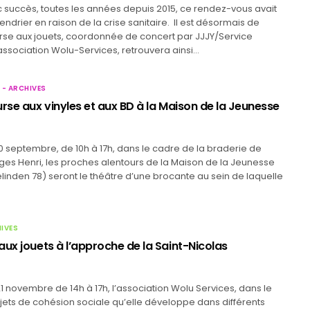
 succès, toutes les années depuis 2015, ce rendez-vous avait
endrier en raison de la crise sanitaire. Il est désormais de
urse aux jouets, coordonnée de concert par JJJY/Service
association Wolu-Services, retrouvera ainsi…
 - ARCHIVES
rse aux vinyles et aux BD à la Maison de la Jeunesse
 septembre, de 10h à 17h, dans le cadre de la braderie de
es Henri, les proches alentours de la Maison de la Jeunesse
inden 78) seront le théâtre d’une brocante au sein de laquelle
HIVES
ux jouets à l’approche de la Saint-Nicolas
1
 novembre de 14h à 17h, l’association Wolu Services, dans le
ets de cohésion sociale qu’elle développe dans différents