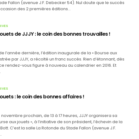
de Fallon (avenue J.F. Debecker 54). Nul doute que le succès
occasion des 2 premières éditions…
HIVES
ouets de JJJY : le coin des bonnes trouvailles !
6
 l’année dernière, l’édition inaugurale de la « Bourse aux
estrée par JJJY, a récolté un franc succès. Rien d’étonnant, dès
 ce rendez-vous figure à nouveau au calendrier en 2016. Et
…
HIVES
ouets : le coin des bonnes affaires !
 novembre prochain, de 13 à 17 heures, JJJY organisera sa
se aux jouets », à l’initiative de son président, l’échevin de la
Bott. C’est la salle La Rotonde du Stade Fallon (avenue J.F.
…