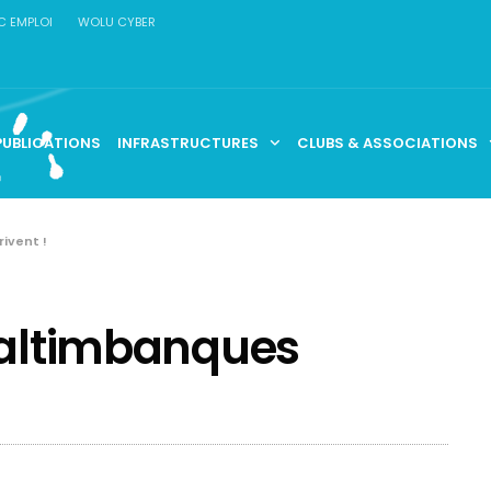
C EMPLOI
WOLU CYBER
PUBLICATIONS
INFRASTRUCTURES
CLUBS & ASSOCIATIONS
ivent !
saltimbanques