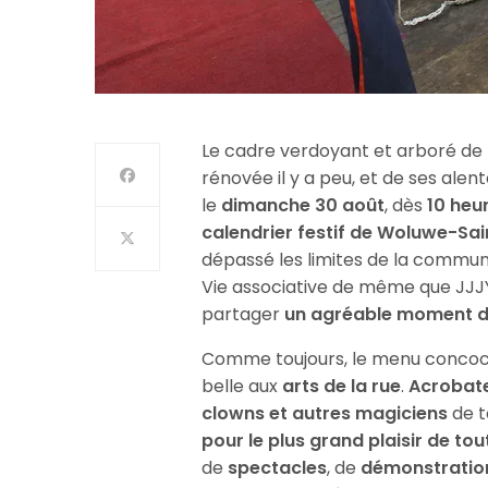
Le cadre verdoyant et arboré de
rénovée il y a peu, et de ses alen
le
dimanche 30 août
, dès
10 heu
calendrier festif de Woluwe-Sa
dépassé les limites de la commune
Vie associative de même que JJJY 
partager
un agréable moment 
Comme toujours, le menu concocté
belle aux
arts de la rue
.
Acrobates
clowns et autres magiciens
de t
pour le plus grand plaisir de tou
de
spectacles
, de
démonstratio