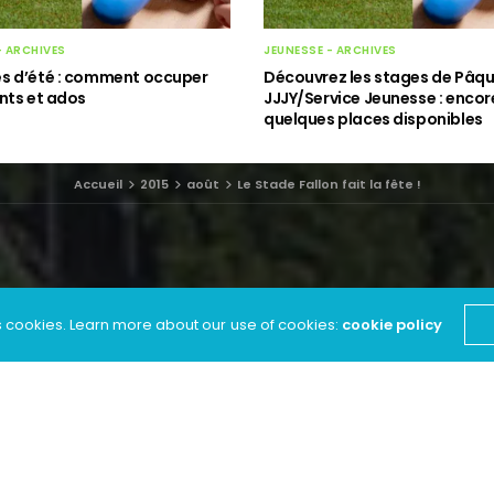
- ARCHIVES
JEUNESSE - ARCHIVES
s d’été : comment occuper
Découvrez les stages de Pâqu
nts et ados
JJJY/Service Jeunesse : encor
quelques places disponibles
Accueil
2015
août
Le Stade Fallon fait la fête !
s cookies. Learn more about our use of cookies:
cookie policy