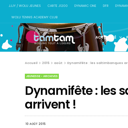
JJJY / WOLU JEUNES
CARTE J1200
DYNAMIC ONE
DFR
DYNAMI
WOLU TENNIS ACADEMY CLUB
ACTUALITÉ
Accueil
2015
août
Dynamifête : les saltimbanques arr
JEUNESSE - ARCHIVES
Dynamifête : les 
arrivent !
10 AOÛT 2015