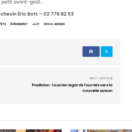
n petit avant-goût…
chevin Éric Bott – 02 776 82 53
FÊTE
ÉVÈNEMENT
JJJY
WOLU JEUNES
NEXT ARTICLE
Poséidon : tous les regards tournés vers la
nouvelle saison