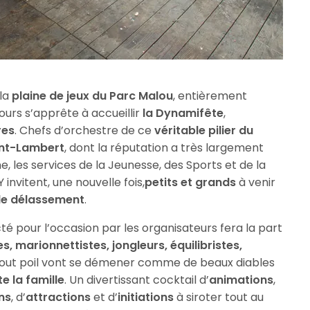
 la
plaine de jeux du Parc Malou
, entièrement
tours s’apprête à accueillir
la Dynamifête
,
res
. Chefs d’orchestre de ce
véritable pilier du
int-Lambert
, dont la réputation a très largement
, les services de la Jeunesse, des Sports et de la
invitent, une nouvelle fois,
petits et grands
à venir
de délassement
.
 pour l’occasion par les organisateurs fera la part
, marionnettistes, jongleurs, équilibristes,
out poil vont se démener comme de beaux diables
te la famille
. Un divertissant cocktail d’
animations
,
ns
, d’
attractions
et d’
initiations
à siroter tout au