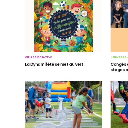
VIE ASSOCIATIVE
JEUNESSE 
La Dynamifête se met au vert
Congés d
stages p