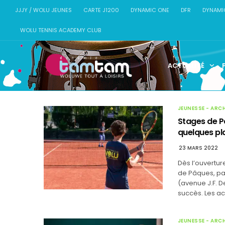
JJJY / WOLU JEUNES
CARTE J1200
DYNAMIC ONE
DFR
DYNAMI
WOLU TENNIS ACADEMY CLUB
ACTUALITÉ
JEUNESSE - ARC
Stages de P
quelques pla
23 MARS 2022
Dès l’ouvertur
de Pâques, par
(avenue J.F. 
succès. Les ac
JEUNESSE - ARC