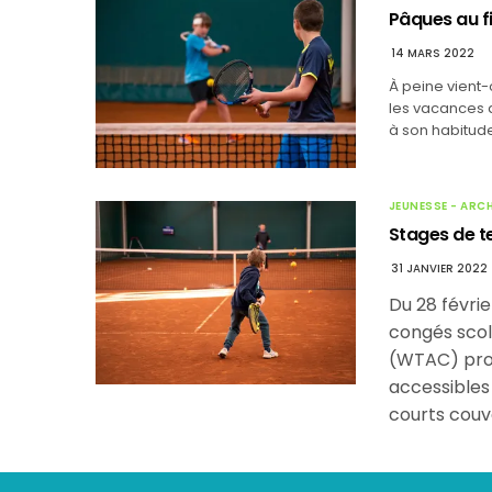
Pâques au f
14 MARS 2022
À peine vient-
les vacances d
à son habitud
JEUNESSE - ARC
Stages de t
31 JANVIER 2022
Du 28 févri
congés scol
(WTAC) pro
accessibles
courts couv