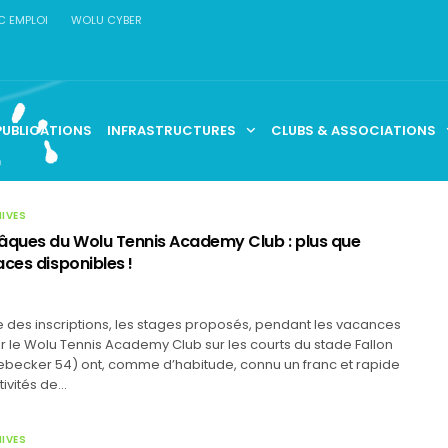
C EMPLOI
WOLU CYBER
PUBLICATIONS
INFRASTRUCTURES
CLUBS & ASSOCIATIONS
HIVES
âques du Wolu Tennis Academy Club : plus que
ces disponibles !
e des inscriptions, les stages proposés, pendant les vacances
 le Wolu Tennis Academy Club sur les courts du stade Fallon
Debecker 54) ont, comme d’habitude, connu un franc et rapide
tivités de…
HIVES