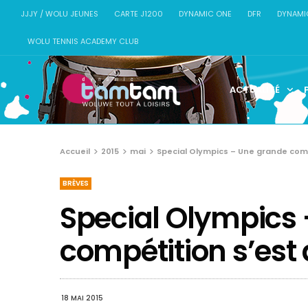
JJJY / WOLU JEUNES
CARTE J1200
DYNAMIC ONE
DFR
DYNAMI
WOLU TENNIS ACADEMY CLUB
ACTUALITÉ
Accueil
2015
mai
Special Olympics – Une grande com
BRÈVES
Special Olympics
compétition s’est
18 MAI 2015