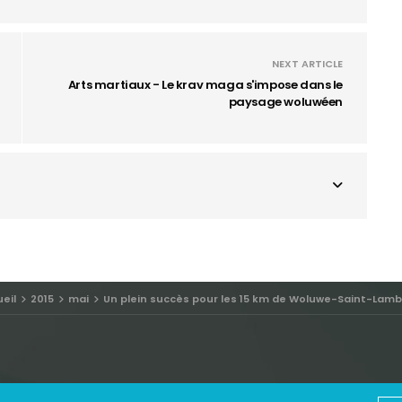
NEXT ARTICLE
Arts martiaux - Le krav maga s'impose dans le
paysage woluwéen
eil
2015
mai
Un plein succès pour les 15 km de Woluwe-Saint-Lamb