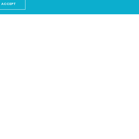
ACCEPT
s
t-