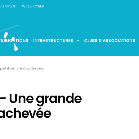
C EMPLOI
WOLU CYBER
PUBLICATIONS
INFRASTRUCTURES
CLUBS & ASSOCIATIONS
pétition s’est achevée
 – Une grande
 achevée