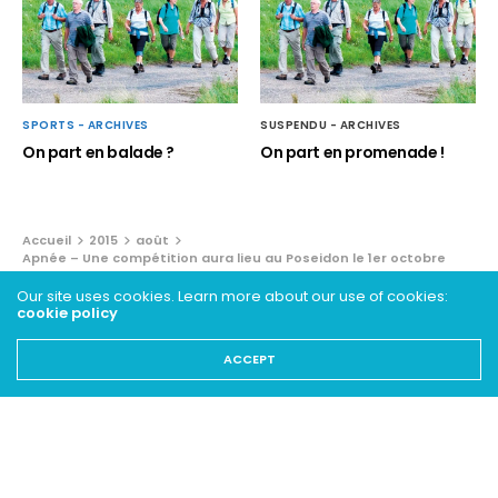
SPORTS - ARCHIVES
SUSPENDU - ARCHIVES
On part en balade ?
On part en promenade !
Accueil
2015
août
Apnée – Une compétition aura lieu au Poseidon le 1er octobre
Our site uses cookies. Learn more about our use of cookies:
ZOOM
cookie policy
Apnée – Une compétition aura
ACCEPT
lieu au Poseidon le 1er octobre
7 AOÛT 2015