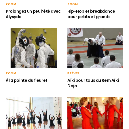
ZOOM
ZOOM
Hip-Hop et breakdance
Prolongez un peu l’été avec
pour petits et grands
Alysyda !
ZOOM
BRÈVES
À la pointe du fleuret
Aïki pour tous au Rem Aïki
Dojo