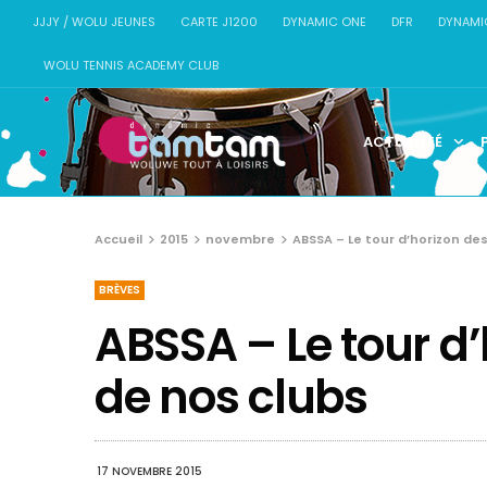
JJJY / WOLU JEUNES
CARTE J1200
DYNAMIC ONE
DFR
DYNAMI
WOLU TENNIS ACADEMY CLUB
ACTUALITÉ
Accueil
2015
novembre
ABSSA – Le tour d’horizon de
BRÈVES
ABSSA – Le tour d’
de nos clubs
17 NOVEMBRE 2015