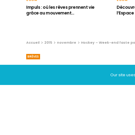
Impuls : où les rêves prennent vie
Découvre
grâce au mouvement…
l’Espace
Accueil
2015
novembre
Hockey – Week-end faste pou
BRÈVES
Hockey – Week-en
Our site use
équipes de La Ra
17 NOVEMBRE 2015
Week-end faste pour le club de 
à la clé pour ses différentes équ