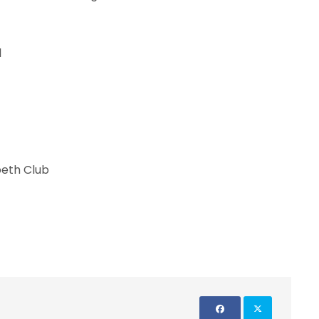
l
beth Club