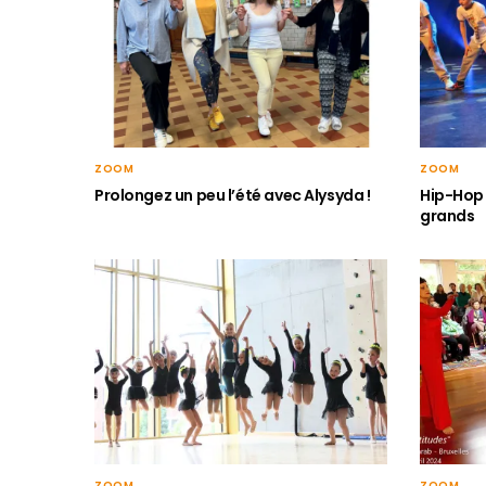
ZOOM
ZOOM
Hip-Hop 
Prolongez un peu l’été avec Alysyda !
grands
ZOOM
ZOOM