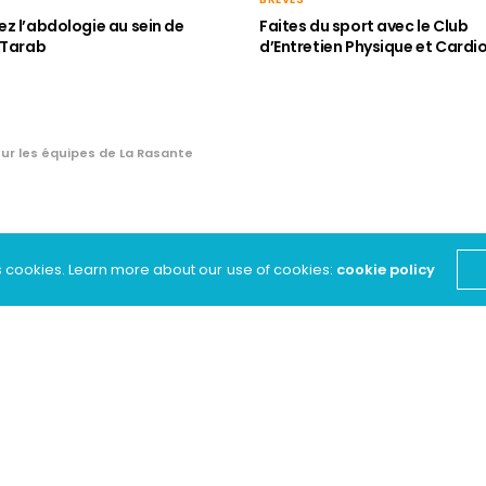
z l’abdologie au sein de
Faites du sport avec le Club
 Tarab
d’Entretien Physique et Cardi
r les équipes de La Rasante
d faste pour les
s cookies. Learn more about our use of cookies:
cookie policy
sante
hockey de La Rasante, avec de nombreuses victoires
ipes, tant en compétitions nationales qu’en