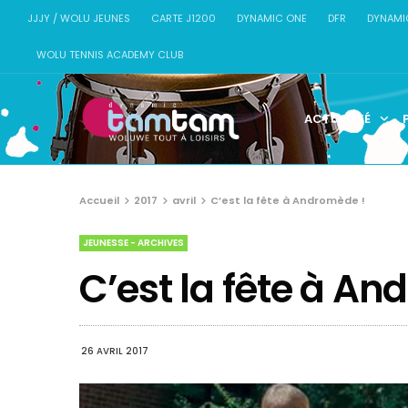
JJJY / WOLU JEUNES
CARTE J1200
DYNAMIC ONE
DFR
DYNAMI
WOLU TENNIS ACADEMY CLUB
ACTUALITÉ
Accueil
2017
avril
C’est la fête à Andromède !
JEUNESSE - ARCHIVES
C’est la fête à An
26 AVRIL 2017