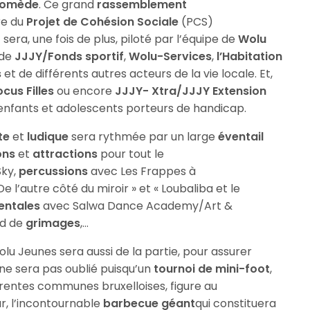
romède
. Ce grand
rassemblement
re du
Projet de Cohésion Sociale
(PCS)
 sera, une fois de plus, piloté par l’équipe de
Wolu
 de
JJJY/Fonds sportif
,
Wolu-Services
,
l’Habitation
s
et de différents autres acteurs de la vie locale. Et,
us Filles
ou encore
JJJY- Xtra/JJJY Extension
 enfants et adolescents porteurs de handicap.
te
et
ludique
sera rythmée par un large
éventail
ons
et
attractions
pour tout le
Sky,
percussions
avec Les Frappes à
e l’autre côté du miroir » et « Loubaliba et le
entales
avec Salwa Dance Academy/Art &
nd de
grimages
,…
olu Jeunes sera aussi de la partie, pour assurer
ne sera pas oublié puisqu’un
tournoi de mini-foot
,
rentes communes bruxelloises, figure au
r, l’incontournable
barbecue géant
qui constituera