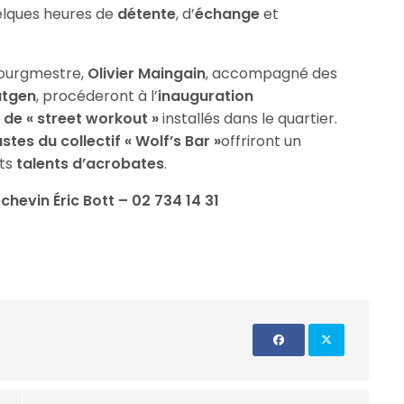
elques heures de
détente
, d’
échange
et
bourgmestre,
Olivier Maingain
, accompagné des
atgen
, procéderont à l’
inauguration
de « street workout »
installés dans le quartier.
tes du collectif « Wolf’s Bar »
offriront un
nts
talents d’acrobates
.
chevin Éric Bott – 02 734 14 31