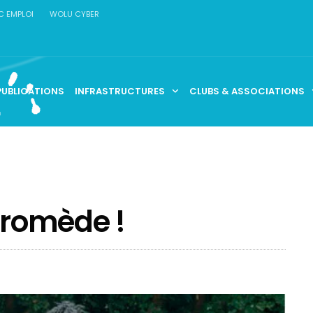
C EMPLOI
WOLU CYBER
PUBLICATIONS
INFRASTRUCTURES
CLUBS & ASSOCIATIONS
dromède !