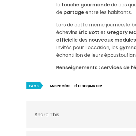
la
touche gourmande
de ces qu
de
partage
entre les habitants.
Lors de cette même journée, le 
échevins
Éric Bott
et
Gregory M
officielle
des
nouveaux modules 
Invités pour l’occasion, les
gymnas
échantillon de leurs époustoufla
Renseignements : services de l’é
TAGS
ANDROMÈDE
FÊTE DE QUARTIER
Share This