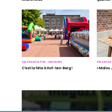
VIE ASSOCIATIVE - ARCHIVES
VIE ASSOC
C’est la fête à Hof-ten-Berg !
« Malou J