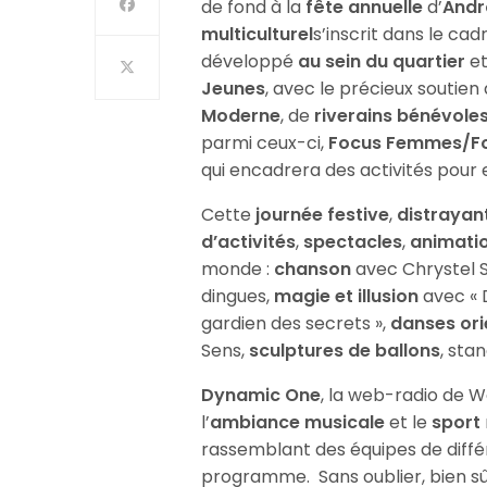
de fond à la
fête annuelle
d’
And
multiculturel
s’inscrit dans le cad
développé
au sein du quartier
et
Jeunes
, avec le précieux soutien
Moderne
, de
riverains bénévole
parmi ceux-ci,
Focus Femmes/Foc
qui encadrera des activités pour
Cette
journée festive
,
distrayan
d’activités
,
spectacles
,
animati
monde :
chanson
avec Chrystel 
dingues,
magie
et
illusion
avec « D
gardien des secrets »,
danses ori
Sens,
sculptures de ballons
, sta
Dynamic One
, la web-radio de W
l’
ambiance musicale
et le
sport
rassemblant des équipes de diffé
programme. Sans oublier, bien sû