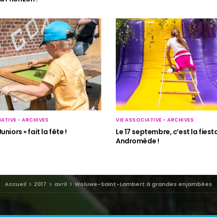
IATIVE - ARCHIVES
VIE ASSOCIATIVE - ARCHIVES
uniors » fait la fête !
Le 17 septembre, c’est la fiest
Andromède !
Accueil
2017
avril
Woluwe-Saint-Lambert à grandes enjambées