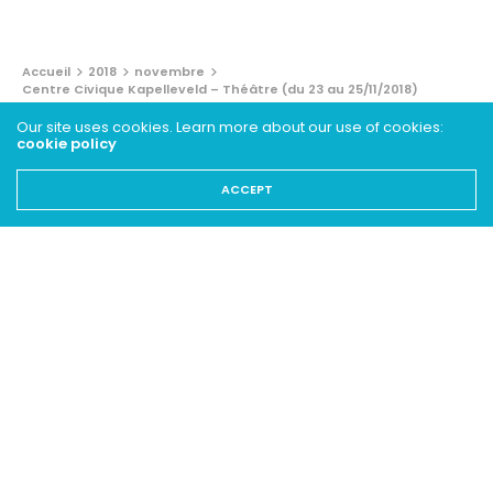
Accueil
2018
novembre
Centre Civique Kapelleveld – Théâtre (du 23 au 25/11/2018)
Our site uses cookies. Learn more about our use of cookies:
BRÈVES
cookie policy
Centre Civique Kapelleveld –
ACCEPT
Théâtre (du 23 au 25/11/2018)
5 NOVEMBRE 2018