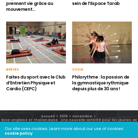
prennent vie grâce au
sein de l’Espace Tarab
mouvement…
BRÈVES
ZOOM
Faites du sport avec le Club
Philorythme : la passion de
d’Entretien Physique et
la gymnastique rythmique
Cardio (CEPC)
depuis plus de 30 ans !
Accueil
2018
novembre
Boxe anglaise et thaïlandaise : Une nouvelle activité pour les jeunes de
quartier à Woluwe-Saint-Lambert
Our site uses cookies. Learn more about our use of cookies:
cookie policy