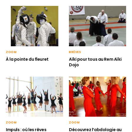
ZOOM
BRÈVES
À la pointe du fleuret
Aïki pour tous au Rem Aïki
Dojo
ZOOM
ZOOM
Impuls : où les rêves
Découvrez l’abdologie au