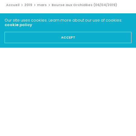
Accueil
2019
mars
Bourse aux Orchidées (06/04/2019)
BRÈVES
Our site uses cookies. Learn more about our use of cookies:
cookie policy
Bourse aux Orchidées
(06/04/2019)
ACCEPT
21 MARS 2019