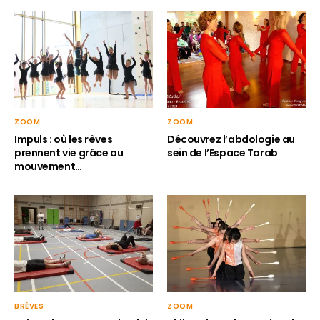
ZOOM
ZOOM
Impuls : où les rêves
Découvrez l’abdologie au
prennent vie grâce au
sein de l’Espace Tarab
mouvement…
BRÈVES
ZOOM