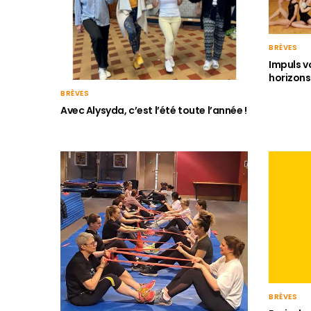
BRÈVES
Impuls v
horizons
BRÈVES
Avec Alysyda, c’est l’été toute l’année !
BRÈVES