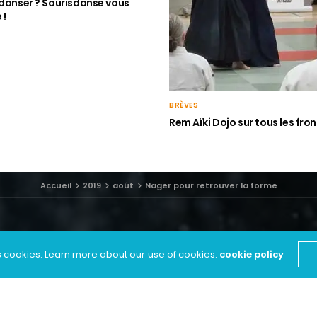
 danser ? Sourisdanse vous
 !
BRÈVES
Rem Aïki Dojo sur tous les fron
Accueil
2019
août
Nager pour retrouver la forme
s cookies. Learn more about our use of cookies:
cookie policy