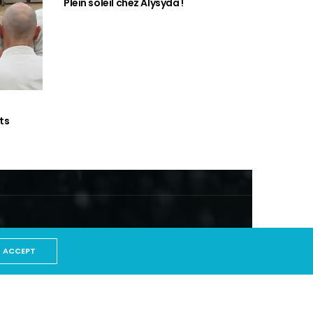
Plein soleil chez Alysyda !
ts
ACCEPT