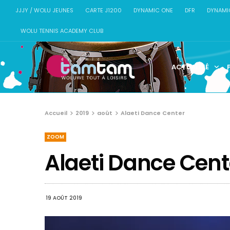
JJJY / WOLU JEUNES
CARTE J1200
DYNAMIC ONE
DFR
DYNAMI
WOLU TENNIS ACADEMY CLUB
ACTUALITÉ
Accueil
2019
août
Alaeti Dance Center
ZOOM
Alaeti Dance Cent
19 AOÛT 2019