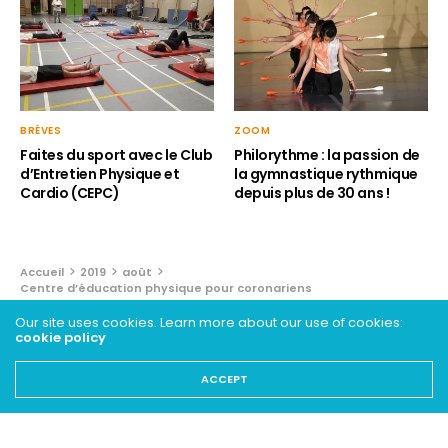
BRÈVES
ZOOM
Faites du sport avec le Club
Philorythme : la passion de
d’Entretien Physique et
la gymnastique rythmique
Cardio (CEPC)
depuis plus de 30 ans !
Accueil
2019
août
Centre d’éducation physique pour coronariens
Our site uses cookies. Learn more about our use of cookies:
BRÈVES
cookie policy
Centre d’éducation physique
ACCEPT
pour coronariens