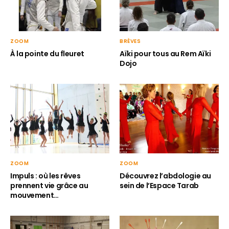
ZOOM
BRÈVES
À la pointe du fleuret
Aïki pour tous au Rem Aïki
Dojo
ZOOM
ZOOM
Impuls : où les rêves
Découvrez l’abdologie au
prennent vie grâce au
sein de l’Espace Tarab
mouvement…