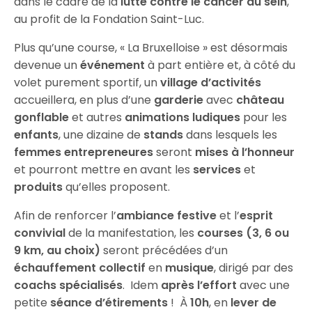
dans le cadre de la
lutte contre le cancer du sein
,
au profit de la Fondation Saint-Luc.
Plus qu’une course, « La Bruxelloise » est désormais
devenue un
événement
à part entière et, à côté du
volet purement sportif, un
village d’activités
accueillera, en plus d’une
garderie
avec
château
gonflable
et autres
animations ludiques
pour les
enfants
, une dizaine de
stands
dans lesquels les
femmes entrepreneures
seront
mises à l’honneur
et pourront mettre en avant les
services
et
produits
qu’elles proposent.
Afin de renforcer l’
ambiance festive
et l’
esprit
convivial
de la manifestation, les
courses (3, 6 ou
9 km, au choix)
seront précédées d’un
échauffement collectif
en
musique
, dirigé par des
coachs spécialisés
. Idem
après l’effort
avec une
petite
séance d’étirements
! À
10h
, en
lever de