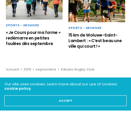
SPORTS - ARCHIVES
SPORTS - ARCHIVES
« Je Cours pour ma forme »
15 km de Woluwe-Saint-
redémarre en petites
Lambert : « C’est beau une
foulées dès septembre
ville qui court ! »
Accueil
2019
septembre
Kibubu Rugby Club
BRÈVES
Our site uses cookies. Learn more about our use of cookies:
cookie policy
Kibubu Rugby Club
ACCEPT
17 SEPTEMBRE 2019