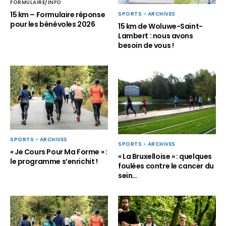
FORMULAIRE/INFO
15 km – Formulaire réponse
SPORTS - ARCHIVES
pour les bénévoles 2026
15 km de Woluwe-Saint-
Lambert : nous avons
besoin de vous !
SPORTS - ARCHIVES
SPORTS - ARCHIVES
« Je Cours Pour Ma Forme » :
« La Bruxelloise » : quelques
le programme s’enrichit !
foulées contre le cancer du
sein…