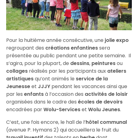
Pour la huitième année consécutive, une
jolie expo
regroupant des
créations enfantines
sera
présentée au public pendant une petite semaine. Il
s’agira, pour la plupart, de
dessins
,
peintures
ou
collages
réalisés par les participants aux
ateliers
artistiques
qu’ont animés le
service de la
Jeunesse
et
JJJY
pendant les vacances ainsi que
par les
enfants
à l’occasion des
activités de loisir
organisées dans le cadre des
écoles de devoirs
encadrées par
Wolu-Services
et
Wolu Jeunes
.
C’est, une fois encore, le hall de l’
hôtel communal
(avenue P. Hymans 2) qui accueillera le fruit du
travail inventif
des talents en
herbe
dont