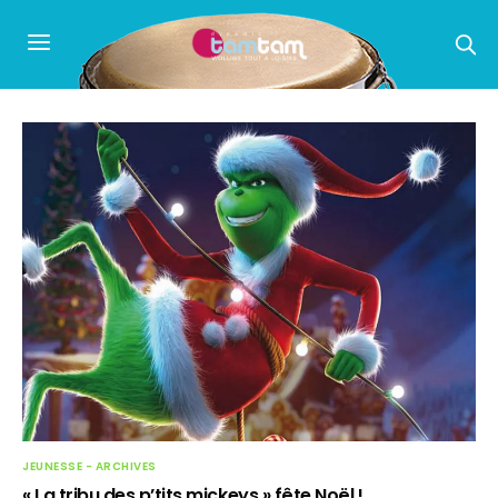
JEUNESSE - ARCHIVES
« La tribu des p’tits mickeys » fête Noël !