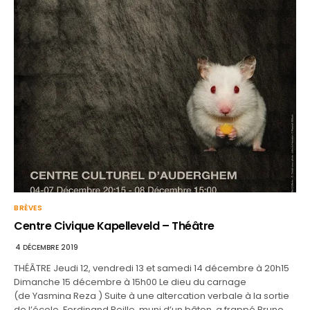
BRÈVES
Centre Civique Kapelleveld – Théâtre
4 DÉCEMBRE 2019
THÉÂTRE Jeudi 12, vendredi 13 et samedi 14 décembre à 20h15
Dimanche 15 décembre à 15h00 Le dieu du carnage
(de Yasmina Reza ) Suite à une altercation verbale à la sortie
de l’école, Ferdinand Reille, muni d’un bâton, a frappé Bruno