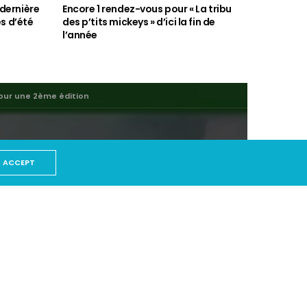
: dernière
Encore 1 rendez-vous pour « La tribu
s d’été
des p’tits mickeys » d’ici la fin de
l’année
pour une 2ème édition
ACCEPT