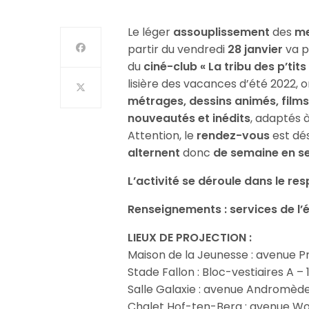
Le léger
assouplissement
des
me
partir du vendredi
28 janvier
va p
du
ciné-club « La tribu des p’tit
lisière des vacances d’été 2022,
métrages, dessins animés, film
nouveautés et inédits
, adaptés 
Attention, le
rendez-vous
est dé
alternent
donc
de semaine en s
L’activité se déroule dans le re
Renseignements : services de l’é
LIEUX DE PROJECTION :
Maison de la Jeunesse : avenue P
Stade Fallon : Bloc-vestiaires A – 
Salle Galaxie : avenue Andromèd
Chalet Hof-ten-Berg : avenue Wo