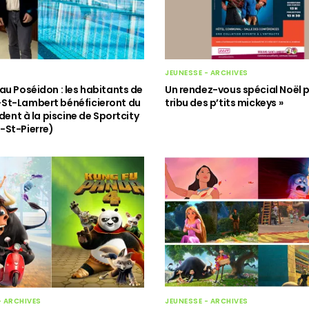
JEUNESSE - ARCHIVES
au Poséidon : les habitants de
Un rendez-vous spécial Noël p
St-Lambert bénéficieront du
tribu des p’tits mickeys »
ident à la piscine de Sportcity
-St-Pierre)
- ARCHIVES
JEUNESSE - ARCHIVES