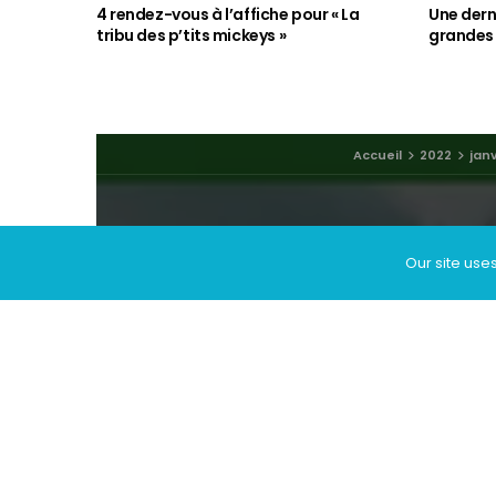
4 rendez-vous à l’affiche pour « La
Une dern
tribu des p’tits mickeys »
grandes
Accueil
2022
janv
Our site use