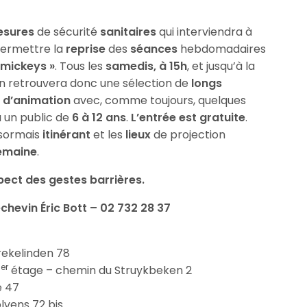
sures
de sécurité
sanitaires
qui interviendra à
ermettre la
reprise
des
séances
hebdomadaires
s mickeys »
. Tous les
samedis, à 15h
, et jusqu’à la
 on retrouvera donc une sélection de
longs
s d’animation
avec, comme toujours, quelques
à un public de
6 à 12 ans
.
L’entrée est gratuite
.
sormais
itinérant
et les
lieux
de projection
emaine
.
spect des gestes barrières.
chevin Éric Bott – 02 732 28 37
rekelinden 78
er
1
étage – chemin du Struykbeken 2
e 47
lvens 72 bis