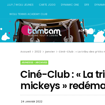
JJJY / WOLU JEUNES
CARTE J1200
DYNAMIC ONE
DFR
DYNAMI
WOLU TENNIS ACADEMY CLUB
ACTUALITÉ
Accueil
2022
janvier
Ciné-Club : « La tribu des p’tit
JEUNESSE - ARCHIVES
Ciné-Club : « La tr
mickeys » redéma
24 JANVIER 2022