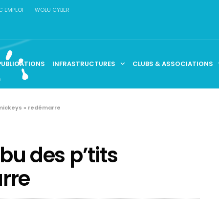
C EMPLOI
WOLU CYBER
PUBLICATIONS
INFRASTRUCTURES
CLUBS & ASSOCIATIONS
s mickeys » redémarre
ibu des p’tits
rre