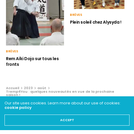
BRÈVES
Plein soleil chez Alysyda !
BRÈVES
Rem Aïki Dojo sur tous les
fronts
Accueil
2023
août
Tremp4You : quelques nouveautés en vue de la prochaine
saison !
Our site uses cookies. Learn more about our use of cookies:
cookie policy
ZOOM
Tremp4You : quelques
ACCEPT
nouveautés en vue de la