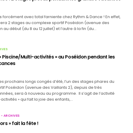
s forcément avec total farniente chez Rythm & Dance ! En effet,
rera 2 stages au complexe sportif Poséidon (avenue des
’un au début (du 8 au 12 juillet) et l’autre à la fin (du…
HIVES
 Piscine/Multi-activités » au Poséidon pendant les
cances
es prochains longs congés d’été, l’un des stages phares du
if Poséidon (avenue des Vaillants 2), depuis de très
nées, sera à nouveau au programme. Il s’agit de l’activité
activités » qui fait la joie des enfants,…
 - ARCHIVES
rs » fait la fête !