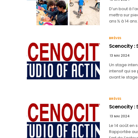
D’un bout à l
mettra sur pie
ans ½ à 14 ans
BRÈVES
Scenocity :
13 MAI 2024
Un stage intens
intensif qui s
avant le stage
BRÈVES
Scenocity : 
13 MAI 2024
Le 14 août en s
Rapportée aux 
l’art de l’acte