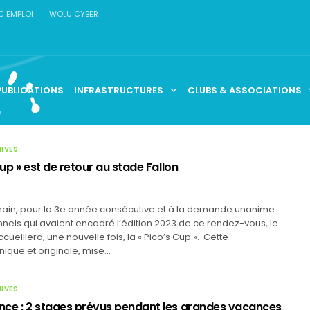
C EMPLOI
WOLU CYBER
PUBLICATIONS
INFRASTRUCTURES
CLUBS & ASSOCIATIONS
HIVES
Cup » est de retour au stade Fallon
chain, pour la 3e année consécutive et à la demande unanime
nels qui avaient encadré l’édition 2023 de ce rendez-vous, le
cueillera, une nouvelle fois, la « Pico’s Cup ». Cette
nique et originale, mise…
HIVES
ce : 2 stages prévus pendant les grandes vacances