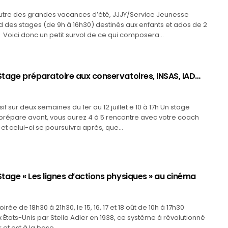
’autre des grandes vacances d’été, JJJY/Service Jeunesse
d des stages (de 9h à 16h30) destinés aux enfants et ados de 2
. Voici donc un petit survol de ce qui composera…
 Stage préparatoire aux conservatoires, INSAS, IAD…
if sur deux semaines du 1er au 12 juillet e 10 à 17h Un stage
e prépare avant, vous aurez 4 à 5 rencontre avec votre coach
 et celui-ci se poursuivra après, que…
Stage « Les lignes d’actions physiques » au cinéma
oirée de 18h30 à 21h30, le 15, 16, 17 et 18 oût de 10h à 17h30
États-Unis par Stella Adler en 1938, ce système à révolutionné
ur et est à la base…