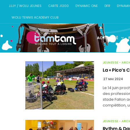
JJJY / WOLU JEUNES
CARTE J1200
DYNAMIC ONE
DFR
DYNAMI
WOLU TENNIS ACADEMY CLUB
ACTUALITÉ
JEUNESSE - ARC
La « Pico’s 
27 MAI 2024
Le 14 juin pro
des profession
stade Fallon ac
compétition, u
JEUNESSE - ARC
Rythm & Dan