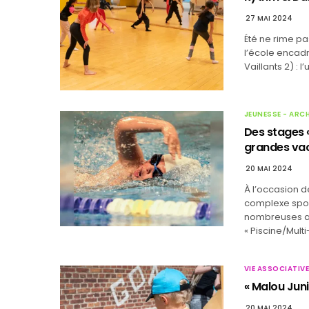
27 MAI 2024
Été ne rime pa
l’école encad
Vaillants 2) : l
JEUNESSE - ARC
Des stages «
grandes va
20 MAI 2024
À l’occasion d
complexe sport
nombreuses an
« Piscine/Multi-
VIE ASSOCIATIVE
« Malou Junio
20 MAI 2024