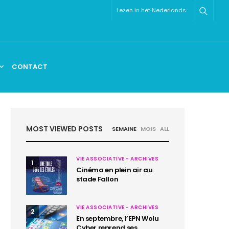
Lezen in het Nederlands
CONTACT
MOST VIEWED POSTS
SEMAINE
MOIS
ALL
VIE ASSOCIATIVE - ARCHIVES
1
Cinéma en plein air au
stade Fallon
VIE ASSOCIATIVE - ARCHIVES
2
En septembre, l’EPN Wolu
Cyber reprend ses