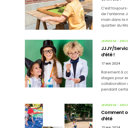
C’est toujour
de l’antenne J
main dans la m
quartier du Mo
JEUNESSE - ARC
JJJY/Servic
d’été !
17 MAI 2024
Rarement à cou
stages pour e
collaboration 
pendant certai
JEUNESSE - ARC
Comment oc
d’été
13 MAI 2024