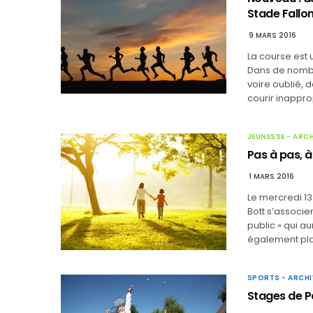
Stade Fallo
9 MARS 2016
La course est 
Dans de nombr
voire oublié,
courir inappro
JEUNESSE - ARC
Pas à pas, à
1 MARS 2016
Le mercredi 13
Bott s’associe
public » qui a
également pla
SPORTS - ARCHI
Stages de P