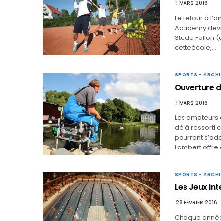
1 MARS 2016
Le retour à l’a
Academy devrai
Stade Fallon (
cetteécole,…
SPORTS - ARCHI
Ouverture d
1 MARS 2016
Les amateurs d
déjà ressorti 
pourront s’ado
Lambert offre
SPORTS - ARCHI
Les Jeux in
28 FÉVRIER 2016
Chaque année