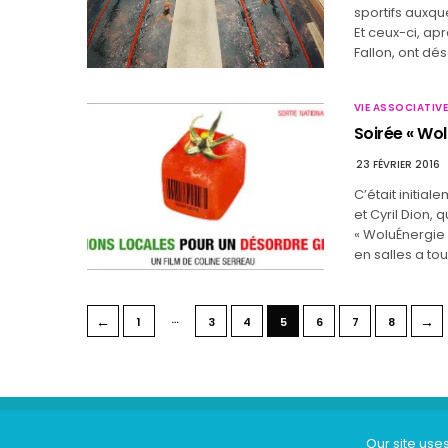
sportifs auxqu
Et ceux-ci, ap
Fallon, ont dé
VIE ASSOCIATIVE
Soirée « Wol
23 FÉVRIER 2016
C’était initial
et Cyril Dion, q
« WoluÉnergie 
en salles a to
…
←
→
1
3
4
5
6
7
8
Our site use