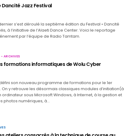
e Dancité Jazz Festival
rnier s’est déroulé la septième édition du Festival « Dancité
lis, à l’initiative de l’Alaeti Dance Center. Voici le reportage
’événement par l’équipe de Radio Tamtam.
 - ARCHIVES
es formations informatiques de Wolu Cyber
défini son nouveau programme de formations pour le 1er
 On y retrouve les désormais classiques modules d’initiation(à
’un ordinateur sous Microsoft Windows, à Internet, à la gestion et
es photos numériques, à…
VES
es ateliers consacrés à la technique de course au