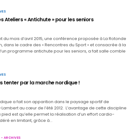
VES
s Ateliers « Antichute » pour les seniors
t du mois d’avril 2015, une conférence proposée à La Rotonde
n, dans le cadre des « Rencontres du Sport » et consacrée à la
’un programme antichute pour les seniors, a fait salle comble
VES
s tenter par la marche nordique !
ique a fait son apparition dans le paysage sportif de
Lambert au cœur de l’été 2012. L’avantage de cette discipline
 pied est qu’elle permet la réalisation d’un effort cardio-
éré en limitant, grâce à…
 - ARCHIVES