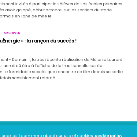
els sont invités à participer les élèves de ses écoles primaires.
rès avoir galopé, début octobre, sur les sentiers du stade
sormais en ligne de mire le…
 - ARCHIVES
uÉnergie » : la rançon du succès !
ement « Demain », la très récente réalisation de Mélanie Laurent
ui aurait dû être à l’affiche de la traditionnelle soirée
». Le formidable succès que rencontre ce film depuis sa sortie
utefois sensiblement retardé…
s cookies. Learn more about our use of cookies:
cookie policy