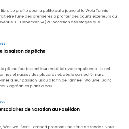
ir libre se profile pour la petite balle jaune et la Wolu Tennis
t être l’une des premières à profiter des courts extérieurs du
avenue J.F. Debecker 54) à l’occasion des stages que
VES
e la saison de pêche
e pêche fourbissent leur matériel avec impatience. Ils ont
cannes et nasses des placards et, dès le samedi 5 mars,
nner à leur passion jusqu’à la fin de l’année. Woluwe-Saint-
 deux agréables plans d’eau…
VES
terscolaires de Natation au Poséidon
, Woluwe-Saint-Lambert propose une série de rendez-vous