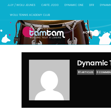
JJJY / WOLU JEUNES
CARTE J1200
DYNAMIC ONE
DFR
DYNAMI
WOLU TENNIS ACADEMY CLUB
ACTUALITÉ
Dynamic 
81 ARTICLES
0 COMMEN