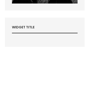
Play
Mute
Settings
Enter
fullscreen
WIDGET TITLE