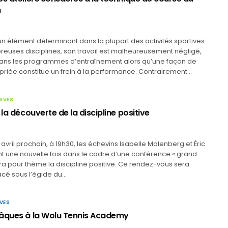
n
un élément déterminant dans la plupart des activités sportives.
euses disciplines, son travail est malheureusement négligé,
 dans les programmes d’entraînement alors qu’une façon de
priée constitue un frein à la performance. Contrairement…
HIVES
 la découverte de la discipline positive
 avril prochain, à 19h30, les échevins Isabelle Molenberg et Éric
nt une nouvelle fois dans le cadre d’une conférence « grand
ura pour thème la discipline positive. Ce rendez-vous sera
cé sous l’égide du…
VES
âques à la Wolu Tennis Academy