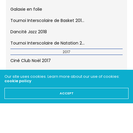
Galaxie en folie
Tournoi Interscolaire de Basket 201...
Dancité Jazz 2018
Tournoi Interscolaire de Natation 2...
2017
Ciné Club Noël 2017
Victoires du Sport 2017
Our site uses cookies. Learn more about our use of cookies:
cookie policy
Minicross 2017
ACCEPT
Randonnée à vélo 2017
Dynamifête 2017
Portes Ouvertes Poséidon 2017
Gala Basket 2017