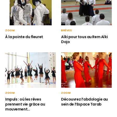
ZOOM
BRÈVES
À la pointe du fleuret
Aïki pour tous au Rem Aïki
Dojo
ZOOM
ZOOM
Impuls : où les rêves
Découvrez l’abdologie au
prennent vie grâce au
sein de l’Espace Tarab
mouvement…