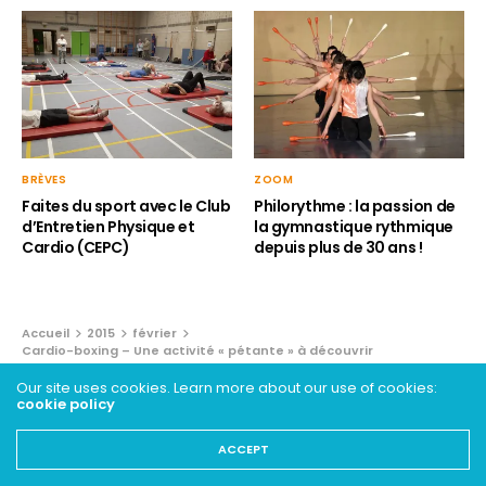
BRÈVES
ZOOM
Faites du sport avec le Club
Philorythme : la passion de
d’Entretien Physique et
la gymnastique rythmique
Cardio (CEPC)
depuis plus de 30 ans !
Accueil
2015
février
Cardio-boxing – Une activité « pétante » à découvrir
Our site uses cookies. Learn more about our use of cookies:
BRÈVES
cookie policy
Cardio-boxing – Une activité
ACCEPT
« pétante » à découvrir