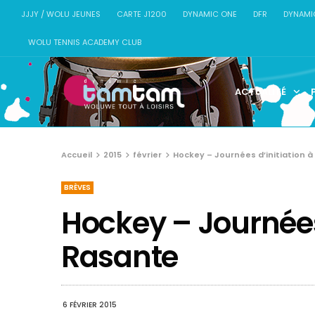
JJJY / WOLU JEUNES
CARTE J1200
DYNAMIC ONE
DFR
DYNAMI
WOLU TENNIS ACADEMY CLUB
ACTUALITÉ
Accueil
2015
février
Hockey – Journées d’initiation à
BRÈVES
Hockey – Journées 
Rasante
6 FÉVRIER 2015