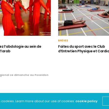
BRÈVES
z l’abdologie au sein de
Faites du sport avec le Club
 Tarab
d’Entretien Physique et Cardi
ional ce dimanche au Poseidon
hampionnat
s cookies. Learn more about our use of cookies:
cookie policy