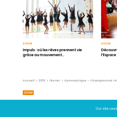
ZOOM
ZOOM
Impuls : où les rêves prennent vie
Découvre
grâce au mouvement…
l’Espace
Accueil
2015
février
Gymnastique – Championnat rég
ZOOM
Gymnastique – C
Our site use