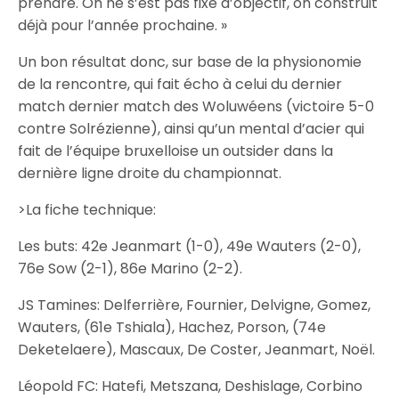
prendre. On ne s’est pas fixé d’objectif, on construit
déjà pour l’année prochaine. »
Un bon résultat donc, sur base de la physionomie
de la rencontre, qui fait écho à celui du dernier
match dernier match des Woluwéens (victoire 5-0
contre Solrézienne), ainsi qu’un mental d’acier qui
fait de l’équipe bruxelloise un outsider dans la
dernière ligne droite du championnat.
>La fiche technique:
Les buts: 42e Jeanmart (1-0), 49e Wauters (2-0),
76e Sow (2-1), 86e Marino (2-2).
JS Tamines: Delferrière, Fournier, Delvigne, Gomez,
Wauters, (61e Tshiala), Hachez, Porson, (74e
Deketelaere), Mascaux, De Coster, Jeanmart, Noël.
Léopold FC: Hatefi, Metszana, Deshislage, Corbino