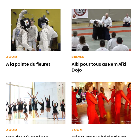
ZOOM
BRÈVES
À la pointe du fleuret
Aïki pour tous au Rem Aïki
Dojo
ZOOM
ZOOM