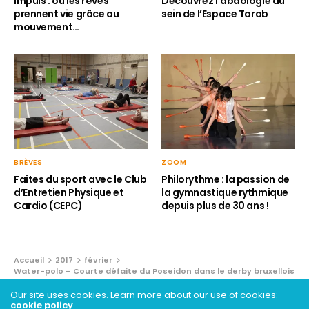
Impuls : où les rêves
Découvrez l’abdologie au
prennent vie grâce au
sein de l’Espace Tarab
mouvement…
BRÈVES
ZOOM
Faites du sport avec le Club
Philorythme : la passion de
d’Entretien Physique et
la gymnastique rythmique
Cardio (CEPC)
depuis plus de 30 ans !
Accueil
2017
février
Water-polo – Courte défaite du Poseidon dans le derby bruxellois
Our site uses cookies. Learn more about our use of cookies:
ZOOM
cookie policy