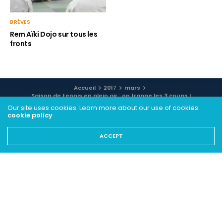
BRÈVES
Rem Aïki Dojo sur tous les
fronts
Accueil
2017
mars
Saison de tennis en plein air : on frappe les 3 coups !
Our site uses cookies. Learn more about our use of cookies:
cookie policy
ACCEPT