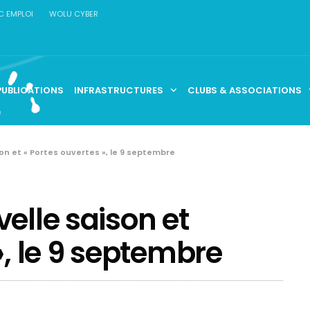
C EMPLOI
WOLU CYBER
PUBLICATIONS
INFRASTRUCTURES
CLUBS & ASSOCIATIONS
on et « Portes ouvertes », le 9 septembre
elle saison et
», le 9 septembre