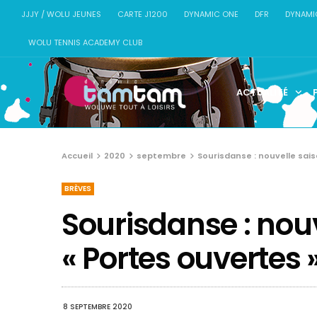
JJJY / WOLU JEUNES
CARTE J1200
DYNAMIC ONE
DFR
DYNAMI
WOLU TENNIS ACADEMY CLUB
ACTUALITÉ
Accueil
2020
septembre
Sourisdanse : nouvelle sais
BRÈVES
Sourisdanse : nouv
« Portes ouvertes 
8 SEPTEMBRE 2020