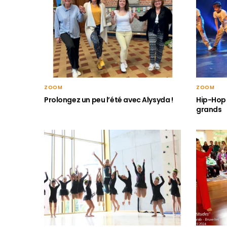
ZOOM
ZOOM
Hip-Hop 
Prolongez un peu l’été avec Alysyda !
grands