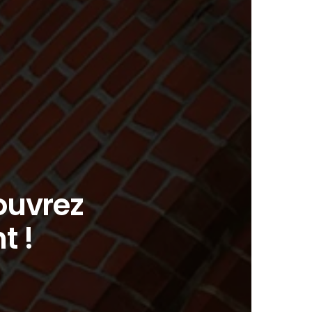
ouvrez
t !