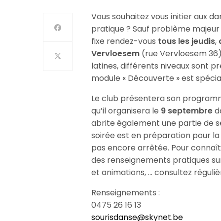
Vous souhaitez vous initier aux d
pratique ? Sauf problème majeur 
fixe rendez-vous
tous les jeudis
,
Vervloesem
(rue Vervloesem 36).
latines, différents niveaux sont p
module « Découverte » est spéci
Le club présentera son programme
qu’il organisera le
9 septembre
d
abrite également une partie de se
soirée est en préparation pour la
pas encore arrêtée. Pour connaît
des renseignements pratiques sur
et animations, … consultez réguli
Renseignements :
0475 26 16 13
sourisdanse@skynet.be