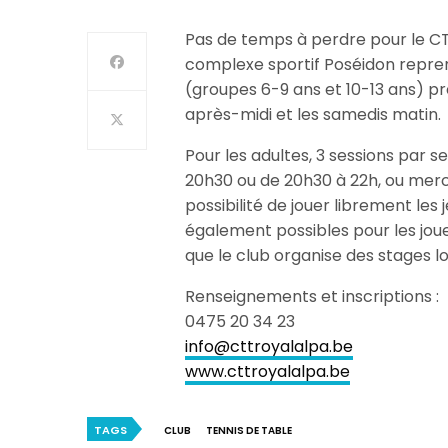
Pas de temps à perdre pour le CTT
complexe sportif Poséidon reprend
(groupes 6-9 ans et 10-13 ans) p
après-midi et les samedis matin.
Pour les adultes, 3 sessions par s
20h30 ou de 20h30 à 22h, ou mercr
possibilité de jouer librement les
également possibles pour les joue
que le club organise des stages l
Renseignements et inscriptions :
0475 20 34 23
info@cttroyalalpa.be
www.cttroyalalpa.be
TAGS
CLUB
TENNIS DE TABLE