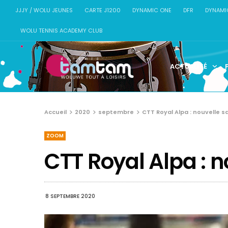
JJJY / WOLU JEUNES
CARTE J1200
DYNAMIC ONE
DFR
DYNAMI
WOLU TENNIS ACADEMY CLUB
ACTUALITÉ
Accueil
2020
septembre
CTT Royal Alpa : nouvelle s
ZOOM
CTT Royal Alpa : n
8 SEPTEMBRE 2020