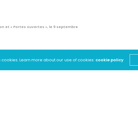
on et « Portes ouvertes », le 9 septembre
elle saison et
s cookies. Learn more about our use of cookies:
cookie policy
», le 9 septembre
anses de salon ou encore perfectionner votre
engendré par la crise sanitaire, Sourisdanse vous
dès le 10 septembre
, dans les locaux de l’
école
 Que ce soit pour les danses standards ou