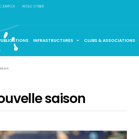
C EMPLOI
WOLU CYBER
PUBLICATIONS
INFRASTRUCTURES
CLUBS & ASSOCIATIONS
aison
ouvelle saison