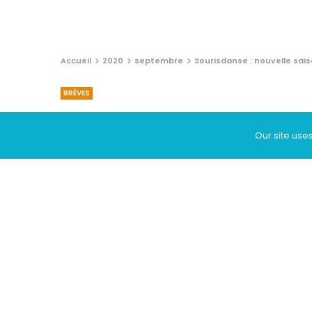
Accueil
2020
septembre
Sourisdanse : nouvelle sais
BRÈVES
Sourisdanse : nouv
Our site use
« Portes ouvertes 
8 SEPTEMBRE 2020
Vous souhaitez vous initier aux d
pratique ? Sauf problème majeur 
fixe rendez-vous
tous les jeudis
,
Vervloesem
(rue Vervloesem 36).