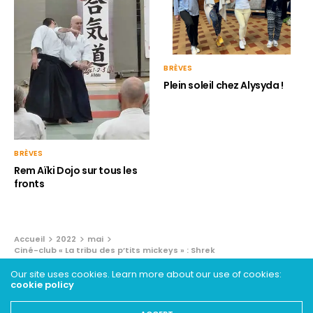
BRÈVES
Plein soleil chez Alysyda !
BRÈVES
Rem Aïki Dojo sur tous les
fronts
Accueil
2022
mai
Ciné-club « La tribu des p’tits mickeys » : Shrek
Our site uses cookies. Learn more about our use of cookies:
JEUNESSE - ARCHIVES
cookie policy
Ciné-club « La tribu des p’tits