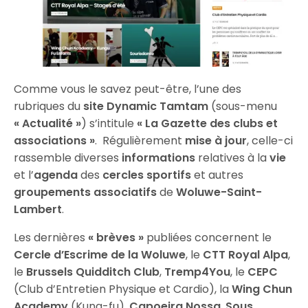
Comme vous le savez peut-être, l’une des
rubriques du
site Dynamic Tamtam
(sous-menu
« Actualité »
) s’intitule
« La Gazette des clubs et
associations »
. Régulièrement
mise à jour
, celle-ci
rassemble diverses
informations
relatives à la
vie
et l’
agenda
des
cercles sportifs
et autres
groupements associatifs
de
Woluwe-Saint-
Lambert
.
Les dernières
« brèves »
publiées concernent le
Cercle d’Escrime de la Woluwe
, le
CTT Royal Alpa
,
le
Brussels Quidditch Club
,
Tremp4You
, le
CEPC
(Club d’Entretien Physique et Cardio), la
Wing Chun
Academy
(Kung-fu),
Capoeira Nossa
,
Sous