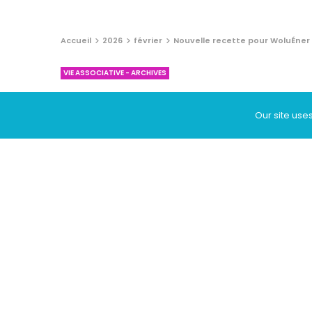
Accueil
2026
février
Nouvelle recette pour WoluÉner 
VIE ASSOCIATIVE - ARCHIVES
Nouvelle recette p
Our site use
9 FÉVRIER 2026