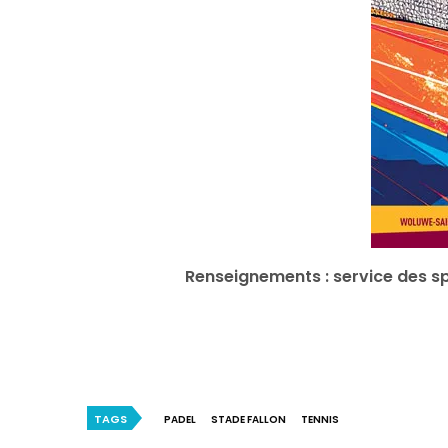
Renseignements : service des sp
TAGS
PADEL
STADE FALLON
TENNIS