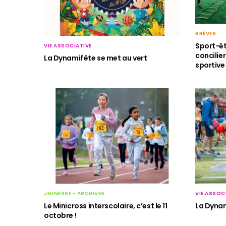
BRÈVES
Sport-ét
VIE ASSOCIATIVE
concilier
La Dynamifête se met au vert
sportive
JEUNESSE - ARCHIVES
VIE ASSOC
Le Minicross interscolaire, c’est le 11
La Dynam
octobre !