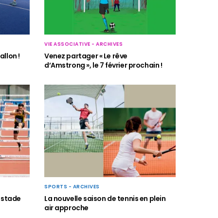
VIE ASSOCIATIVE - ARCHIVES
llon !
Venez partager « Le rêve
d’Amstrong », le 7 février prochain !
SPORTS - ARCHIVES
La nouvelle saison de tennis en plein
u stade
air approche