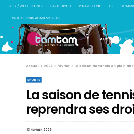
JJJY / WOLU JEUNES
CARTE J1200
DYNAMIC ONE
DFR
DYNAMI
WOLU TENNIS ACADEMY CLUB
ACTUALITÉ
Accueil
2026
février
La saison de tennis en plein air 
SPORTS
La saison de tennis
reprendra ses droit
13 FÉVRIER 2026