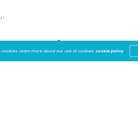
J !
our WoluÉner J !
s cookies. Learn more about our use of cookies:
cookie policy