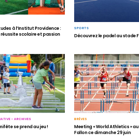
udes à l’Institut Providence :
SPORTS
 réussite scolaire et passion
Découvrez le padel au stade Fa
IATIVE - ARCHIVES
BRÈVES
ifête se prend au jeu !
Meeting « World Athletics » a
Fallon ce dimanche 29 juin