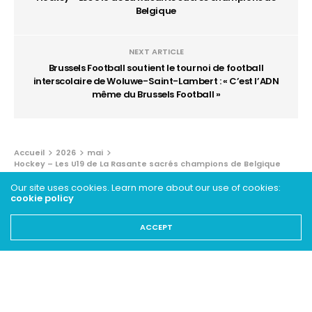
Belgique
NEXT ARTICLE
Brussels Football soutient le tournoi de football
interscolaire de Woluwe-Saint-Lambert : « C’est l’ADN
même du Brussels Football »
Accueil
2026
mai
Hockey – Les U19 de La Rasante sacrés champions de Belgique
Our site uses cookies. Learn more about our use of cookies:
BRÈVES
cookie policy
Hockey – Les U19 de La Rasante
ACCEPT
sacrés champions de Belgique
26 MAI 2026