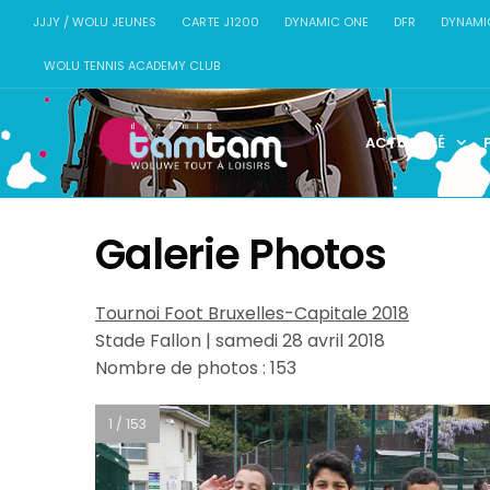
JJJY / WOLU JEUNES
CARTE J1200
DYNAMIC ONE
DFR
DYNAMI
WOLU TENNIS ACADEMY CLUB
ACTUALITÉ
Galerie Photos
Tournoi Foot Bruxelles-Capitale 2018
Stade Fallon | samedi 28 avril 2018
Nombre de photos : 153
1 / 153