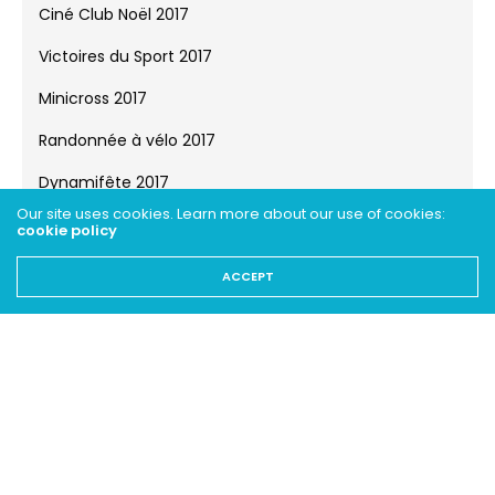
Tournoi Interscolaire de Basket 201...
Dancité Jazz 2018
Tournoi Interscolaire de Natation 2...
2017
Ciné Club Noël 2017
Victoires du Sport 2017
Our site uses cookies. Learn more about our use of cookies:
cookie policy
Minicross 2017
ACCEPT
Randonnée à vélo 2017
Dynamifête 2017
Portes Ouvertes Poséidon 2017
Gala Basket 2017
Finale Triplettes 2017
Bal de l'été 2017