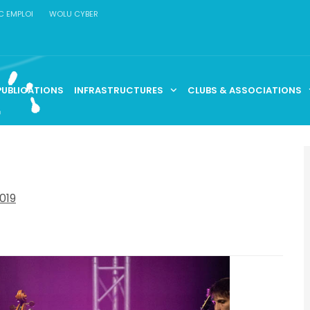
C EMPLOI
WOLU CYBER
PUBLICATIONS
INFRASTRUCTURES
CLUBS & ASSOCIATIONS
019