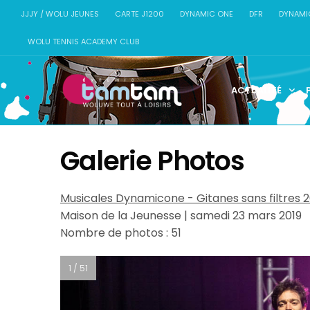
JJJY / WOLU JEUNES
CARTE J1200
DYNAMIC ONE
DFR
DYNAMI
WOLU TENNIS ACADEMY CLUB
ACTUALITÉ
Galerie Photos
Musicales Dynamicone - Gitanes sans filtres 2
Maison de la Jeunesse | samedi 23 mars 2019
Nombre de photos : 51
1 / 51